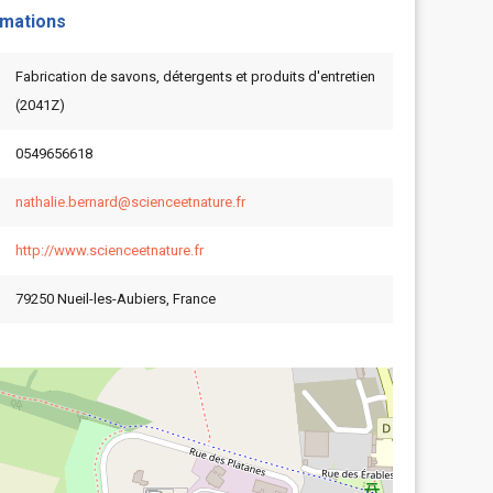
rmations
Fabrication de savons, détergents et produits d'entretien
(2041Z)
0549656618
nathalie.bernard@scienceetnature.fr
http://www.scienceetnature.fr
79250 Nueil-les-Aubiers, France