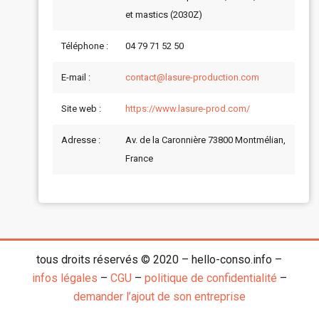
et mastics (2030Z)
Téléphone :
04 79 71 52 50
E-mail :
contact@lasure-production.com
Site web :
https://www.lasure-prod.com/
Adresse :
Av. de la Caronnière 73800 Montmélian,
France
tous droits réservés © 2020 – hello-conso.info –
infos légales
–
CGU
–
politique de confidentialité
–
demander l’ajout de son entreprise