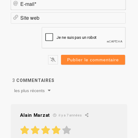
E-
mail*
Site
web
3
COMMENTAIRES
les plus récents
Alain Marzat
il y a 7 années