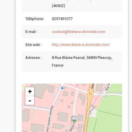
(4690Z)
Téléphone :
0297491077
E-mail :
contact@literie-a-domicile.com
Site web :
http://www.literie-a-domicile.com/
Adresse :
8 Rue Blaise Pascal, 56890 Plescop,
France
+
-