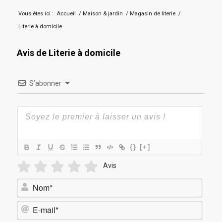
Vous êtes ici :
Accueil
/
Maison & jardin
/
Magasin de literie
/
Literie à domicile
Avis de Literie à domicile
S’abonner
{}
[+]
Avis
Nom*
E-
mail*