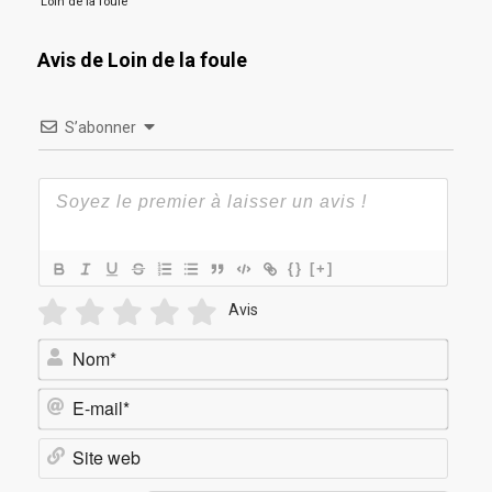
Loin de la foule
Avis de Loin de la foule
S’abonner
{}
[+]
Avis
Nom*
E-
mail*
Site
web