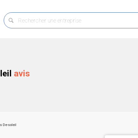
leil
avis
s De-soleil