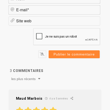
E-
mail*
Site
web
3
COMMENTAIRES
les plus récents
Maud Marbois
il y a 5 années