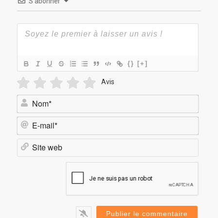
S’abonner
{}
[+]
Avis
Nom*
E-
mail*
Site
web