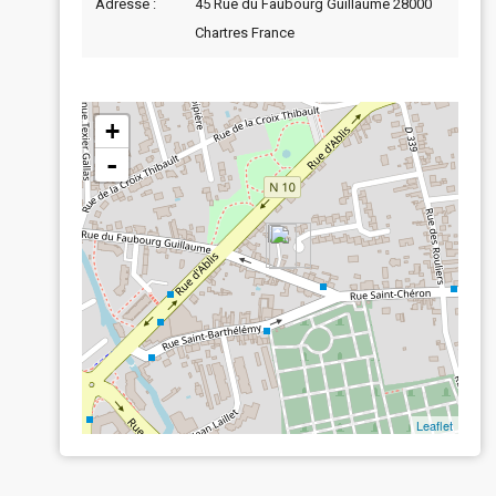
Adresse :
45 Rue du Faubourg Guillaume 28000
Chartres France
+
-
Leaflet