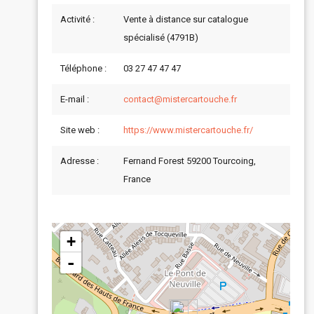
Activité :
Vente à distance sur catalogue
spécialisé (4791B)
Téléphone :
03 27 47 47 47
E-mail :
contact@mistercartouche.fr
Site web :
https://www.mistercartouche.fr/
Adresse :
Fernand Forest 59200 Tourcoing,
France
+
-