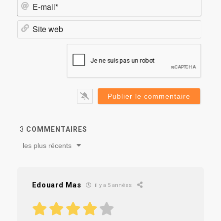
E-
mail*
Site
web
3
COMMENTAIRES
les plus récents
Edouard Mas
il y a 5 années