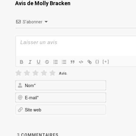
Avis de Molly Bracken
S’abonner
{}
[+]
Avis
Nom*
E-
mail*
Site
web
3
COMMENTAIRES