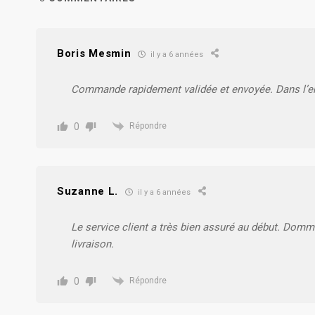
Boris Mesmin
il y a 6 années
Commande rapidement validée et envoyée. Dans l’en
0
Répondre
Suzanne L.
il y a 6 années
Le service client a très bien assuré au début. Domma
livraison.
0
Répondre