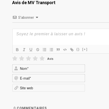
Avis de MV Transport
S’abonner
{}
[+]
Avis
Nom*
E-
mail*
Site
web
0
COMMENTAIRES