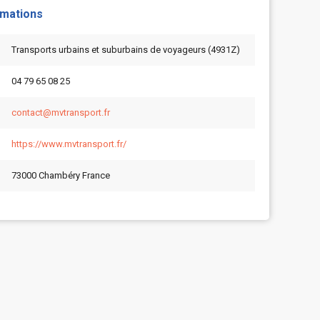
rmations
Transports urbains et suburbains de voyageurs (4931Z)
04 79 65 08 25
contact@mvtransport.fr
https://www.mvtransport.fr/
73000 Chambéry France