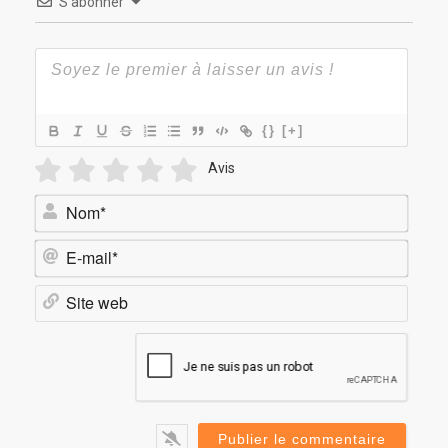
S’abonner
{}
[+]
Avis
Nom*
E-
mail*
Site
web