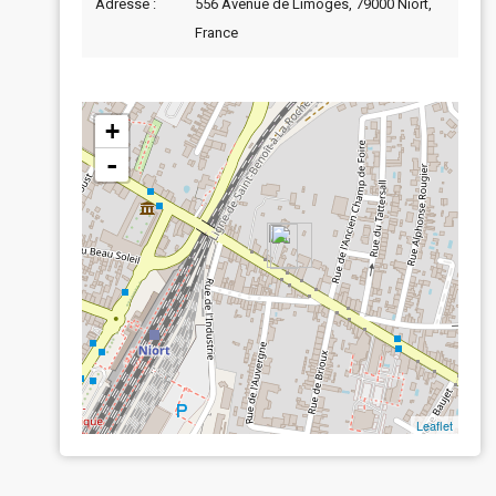
Adresse :
556 Avenue de Limoges, 79000 Niort,
France
+
-
Leaflet