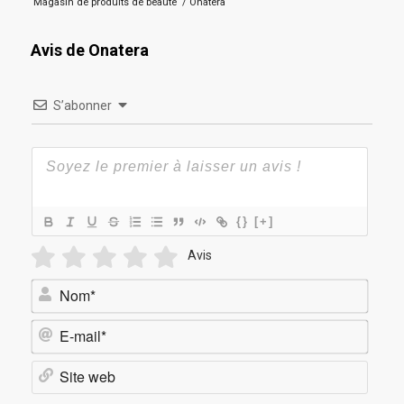
Magasin de produits de beauté
/
Onatera
Avis de Onatera
S’abonner
{}
[+]
Avis
Nom*
E-
mail*
Site
web