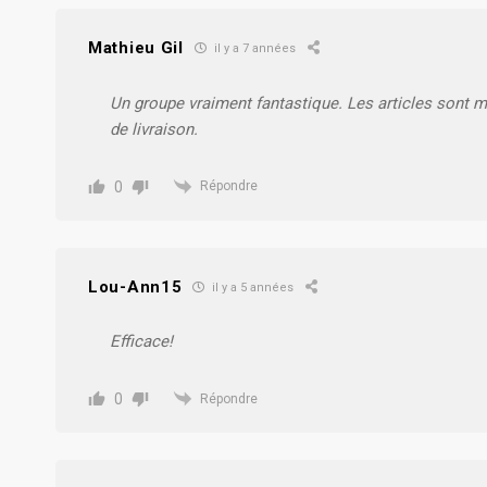
Mathieu Gil
il y a 7 années
Un groupe vraiment fantastique. Les articles sont 
de livraison.
0
Répondre
Lou-Ann15
il y a 5 années
Efficace!
0
Répondre