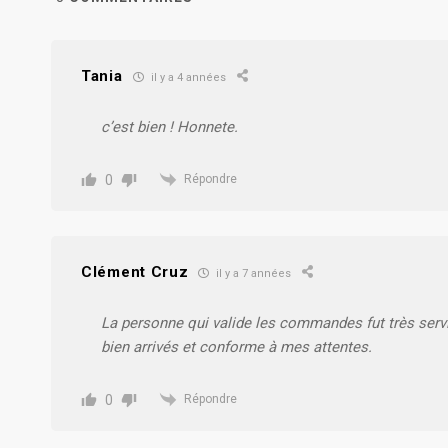
Tania
il y a 4 années
c’est bien ! Honnete.
0
Répondre
Clément Cruz
il y a 7 années
La personne qui valide les commandes fut très servi
bien arrivés et conforme à mes attentes.
0
Répondre