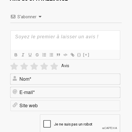
S’abonner
{}
[+]
Avis
Nom*
E-
mail*
Site
web