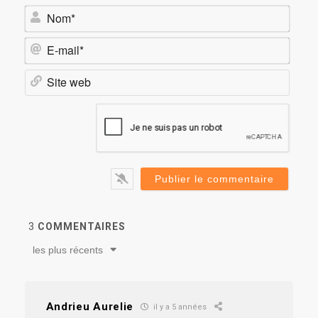
Nom*
E-
mail*
Site
web
3
COMMENTAIRES
les plus récents
Andrieu Aurelie
il y a 5 années