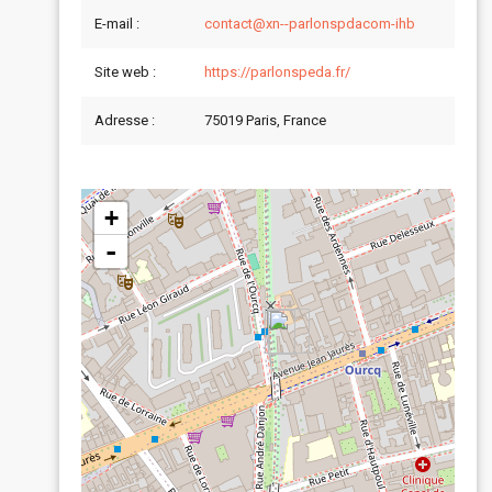
E-mail :
contact@xn--parlonspdacom-ihb
Site web :
https://parlonspeda.fr/
Adresse :
75019 Paris, France
+
-