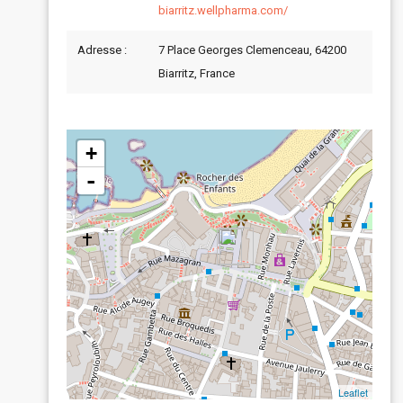
biarritz.wellpharma.com/
Adresse :
7 Place Georges Clemenceau, 64200
Biarritz, France
+
-
Leaflet