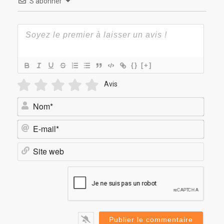
S’abonner
{}
[+]
Avis
Nom*
E-
mail*
Site
web