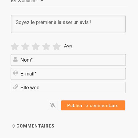
S’abonner
Avis
Nom*
E-
mail*
Site
web
0
COMMENTAIRES