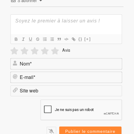
S’abonner
{}
[+]
Avis
Nom*
E-
mail*
Site
web