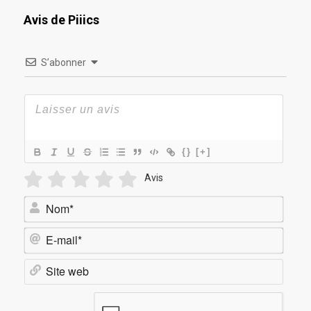
Avis de Piiics
S’abonner
{}
[+]
Avis
Nom*
E-
mail*
Site
web