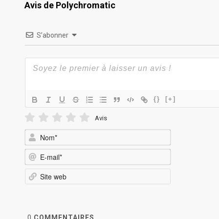
Avis de Polychromatic
S’abonner
{}
[+]
Avis
Nom*
E-
mail*
Site
web
0
COMMENTAIRES