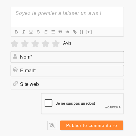
{}
[+]
Avis
Nom*
E-
mail*
Site
web