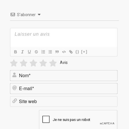
S’abonner
{}
[+]
Avis
Nom*
E-
mail*
Site
web