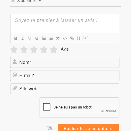
S’abonner
{}
[+]
Avis
Nom*
E-
mail*
Site
web