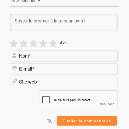
S’abonner
Avis
Nom*
E-
mail*
Site
web