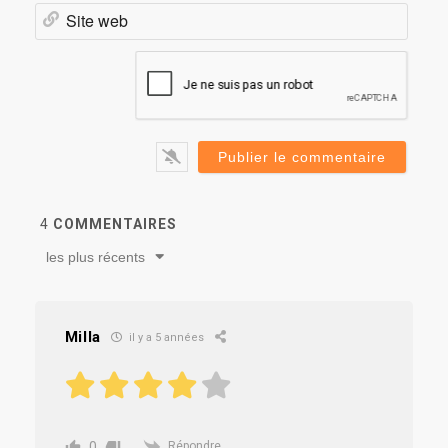
Site
web
4
COMMENTAIRES
les plus récents
Milla
il y a 5 années
0
Répondre