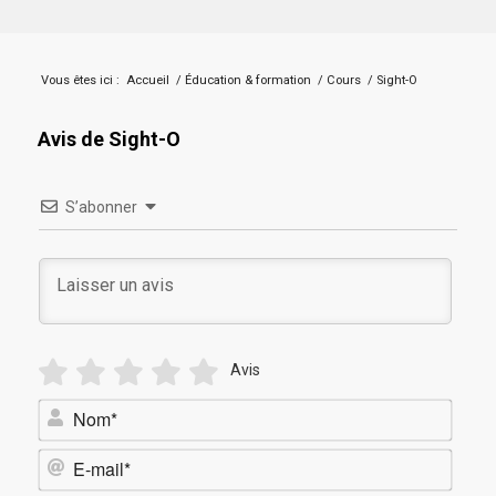
Vous êtes ici :
Accueil
/
Éducation & formation
/
Cours
/
Sight-O
Avis de Sight-O
S’abonner
Avis
Nom*
E-
mail*