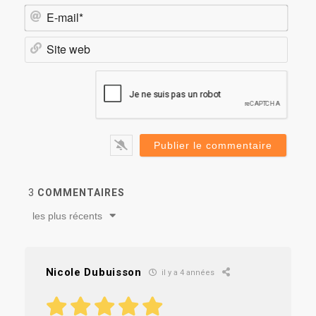
E-
mail*
Site
web
3
COMMENTAIRES
les plus récents
Nicole Dubuisson
il y a 4 années