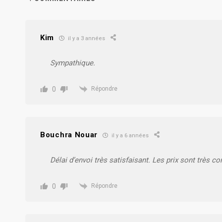
Kim
il y a 3 années
Sympathique.
0
Répondre
Bouchra Nouar
il y a 6 années
Délai d’envoi très satisfaisant. Les prix sont très cor
0
Répondre