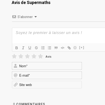
Avis de Supermaths
S’abonner
{}
[+]
Avis
Nom*
E-
mail*
Site
web
0
COMMENTAIRES