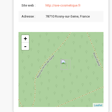
Site web :
http://sve-cosmetique.fr
Adresse :
78710 Rosny-sur-Seine, France
+
-
Leaflet