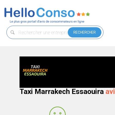
Taxi Marrakech Essaouira
av