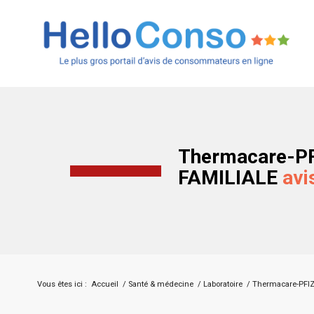
Thermacare-P
FAMILIALE
avi
Vous êtes ici :
Accueil
/
Santé & médecine
/
Laboratoire
/
Thermacare-PFI