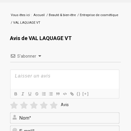
Vous êtes ici :
Accueil
/
Beauté & bien-être
/
Entreprise de cosmétique
/
VAL LAQUAGE VT
Avis de VAL LAQUAGE VT
S’abonner
{}
[+]
Avis
Nom*
E-