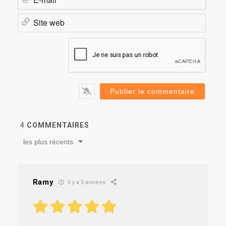
mail*
Site
web
4
COMMENTAIRES
les plus récents
Ramy
il y a 5 années