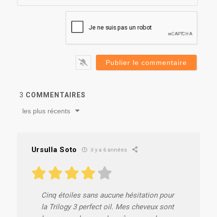
web
3
COMMENTAIRES
les plus récents
Ursulla Soto
il y a 6 années
Cinq étoiles sans aucune hésitation pour
la Trilogy 3 perfect oil. Mes cheveux sont