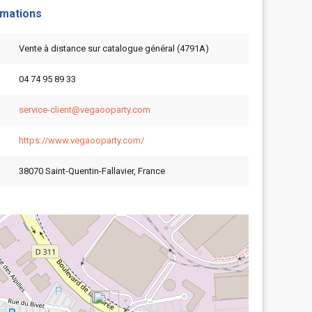
rmations
Vente à distance sur catalogue général (4791A)
04 74 95 89 33
service-client@vegaooparty.com
https://www.vegaooparty.com/
38070 Saint-Quentin-Fallavier, France