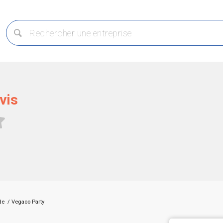
vis
de
/
Vegaoo Party