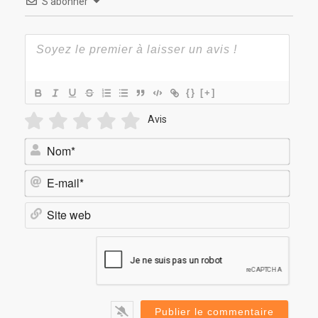
S’abonner
{}
[+]
Avis
Nom*
E-
mail*
Site
web