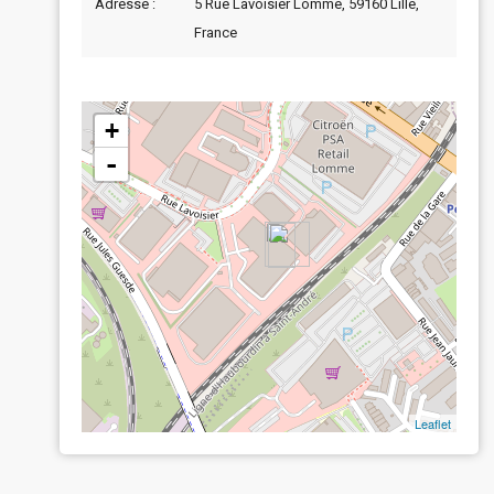
Adresse :
5 Rue Lavoisier Lomme, 59160 Lille,
France
+
-
Leaflet