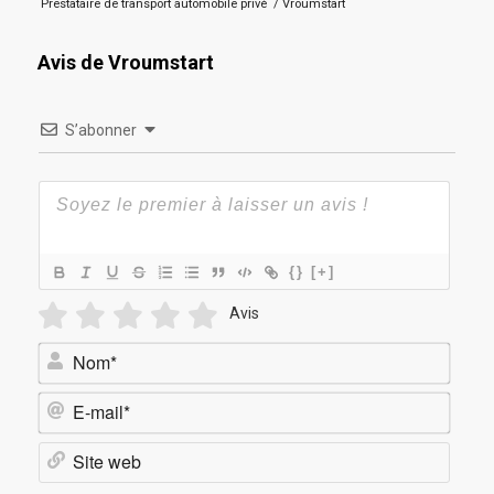
Prestataire de transport automobile privé
/
Vroumstart
Avis de Vroumstart
S’abonner
{}
[+]
Avis
Nom*
E-
mail*
Site
web