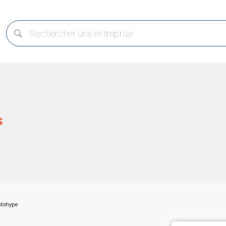
s
tohype