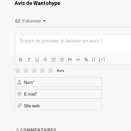
Avis de Wantohype
S’abonner
{}
[+]
Avis
Nom*
E-
mail*
Site
web
0
COMMENTAIRES