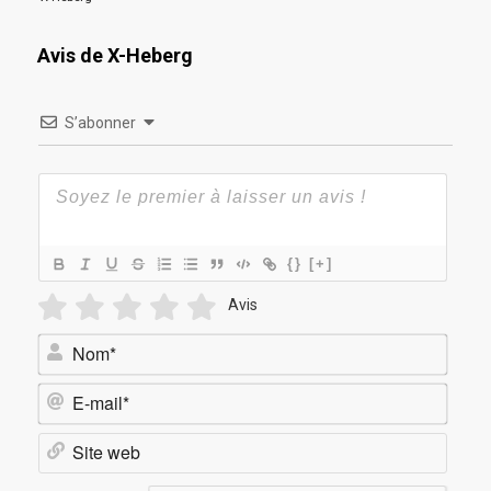
Avis de X-Heberg
S’abonner
{}
[+]
Avis
Nom*
E-
mail*
Site
web