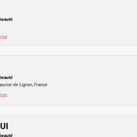
 beauté
prise
 beauté
Maurice-de-Lignon, France
prise
UI
 beauté