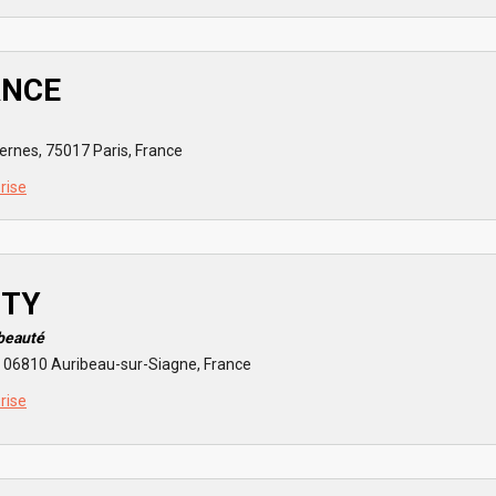
ANCE
ernes, 75017 Paris, France
prise
UTY
 beauté
 06810 Auribeau-sur-Siagne, France
prise