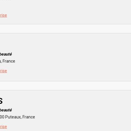
prise
 beauté
, France
prise
S
 beauté
800 Puteaux, France
prise