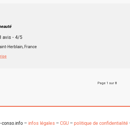
 beauté
3 avis - 4/5
int-Herblain, France
rise
Page 1 sur 8
o-conso.info –
infos légales
–
CGU
–
politique de confidentialité