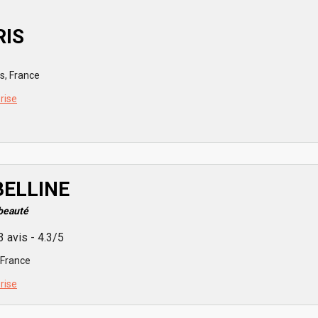
RIS
s, France
prise
ELLINE
 beauté
3 avis - 4.3/5
 France
prise