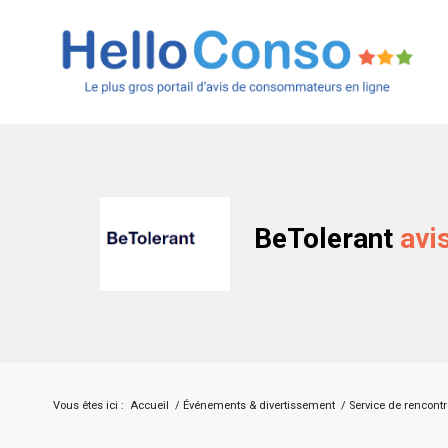
BeTolerant
avi
Vous êtes ici :
Accueil
/
Événements & divertissement
/
Service de rencont