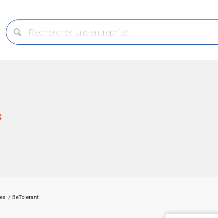
s
res
/
BeTolerant