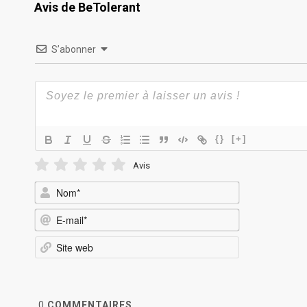
Avis de BeTolerant
S’abonner
{}
[+]
Avis
Nom*
E-
mail*
Site
web
0
COMMENTAIRES