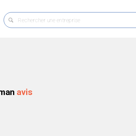
eman
avis