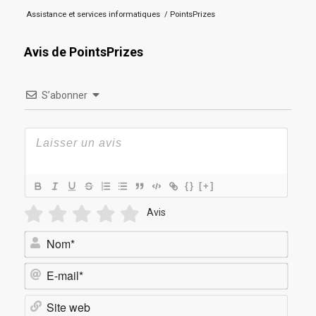
Assistance et services informatiques
/
PointsPrizes
Avis de PointsPrizes
S’abonner
{}
[+]
Avis
Nom*
E-
mail*
Site
web