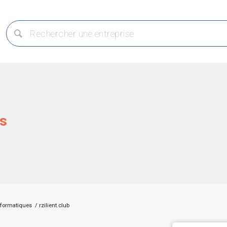
is
nformatiques
/
rzilient.club