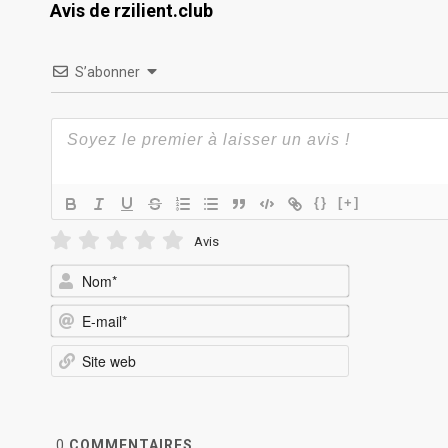
Avis de rzilient.club
S’abonner
{}
[+]
Avis
Nom*
E-
mail*
Site
web
0
COMMENTAIRES