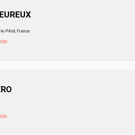
HEUREUX
le-Pénil, France
prise
ERO
rise