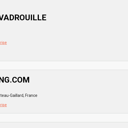
 VADROUILLE
prise
ING.COM
eau-Gaillard, France
prise