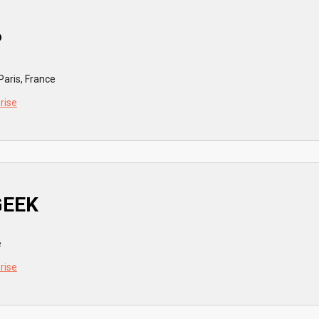
P
Paris, France
prise
GEEK
e
prise