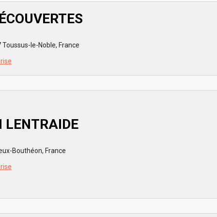
DÉCOUVERTES
7 Toussus-le-Noble, France
prise
N LENTRAIDE
eux-Bouthéon, France
prise