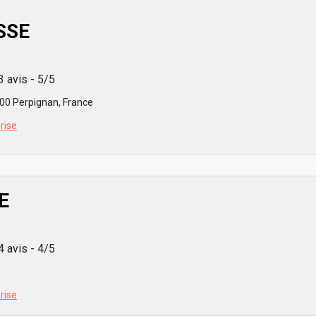
SSE
3 avis - 5/5
00 Perpignan, France
prise
E
4 avis - 4/5
prise