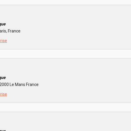
que
aris, France
prise
que
72000 Le Mans France
prise