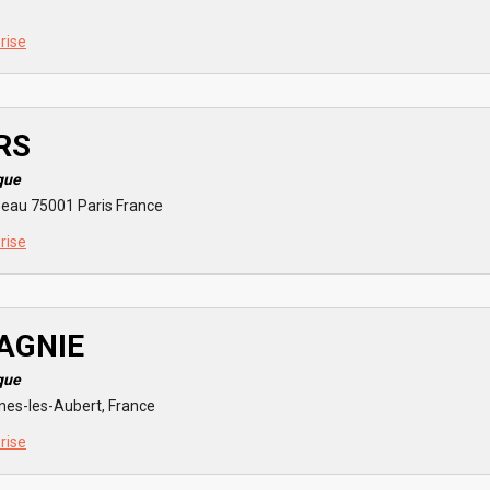
prise
RS
que
eau 75001 Paris France
prise
AGNIE
que
es-les-Aubert, France
prise