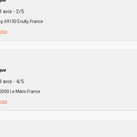
que
1 avis - 2/5
, 69130 Ecully, France
prise
que
3 avis - 4/5
72000 Le Mans France
prise