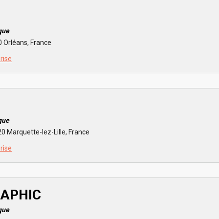
que
0 Orléans, France
prise
que
 Marquette-lez-Lille, France
prise
RAPHIC
que